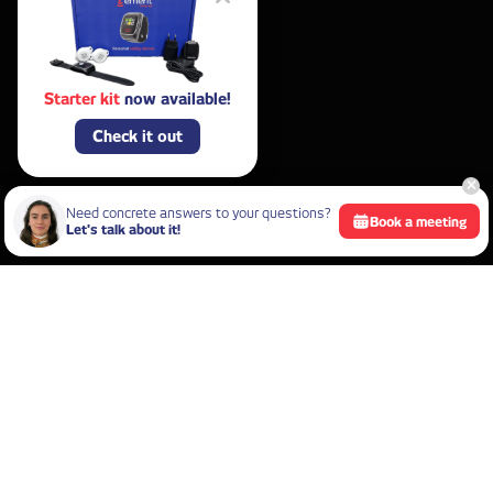
Starter kit
now available!
Check it out
Need concrete answers to your questions?
Book a meeting
Let's talk about it!